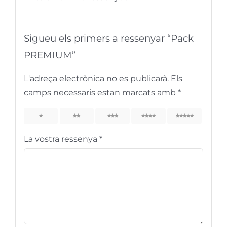
Sigueu els primers a ressenyar “Pack
PREMIUM”
L'adreça electrònica no es publicarà.
Els
camps necessaris estan marcats amb
*
1
2
3
4
5
La vostra ressenya
*