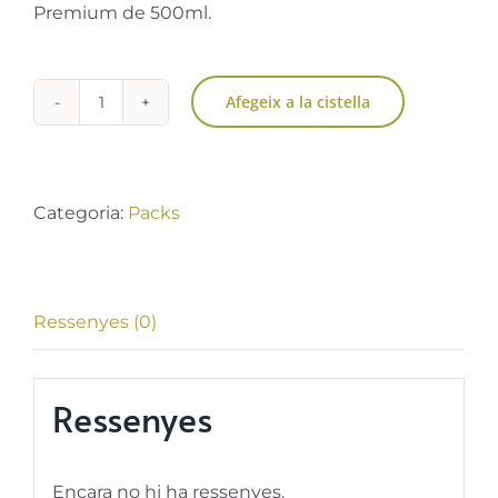
Premium de 500ml.
Afegeix a la cistella
quantitat
de
Pack
PREMIUM
Categoria:
Packs
Ressenyes (0)
Ressenyes
Encara no hi ha ressenyes.