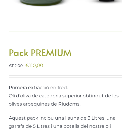
Pack PREMIUM
El
El
€
110,00
€
112,00
preu
preu
original
actual
Primera extracció en fred.
era:
és:
Oli d’oliva de categoria superior obtingut de les
€112,00.
€110,00.
olives arbequines de Riudoms.
Aquest pack inclou una llauna de 3 Litres, una
garrafa de 5 Litres i una botella del nostre oli