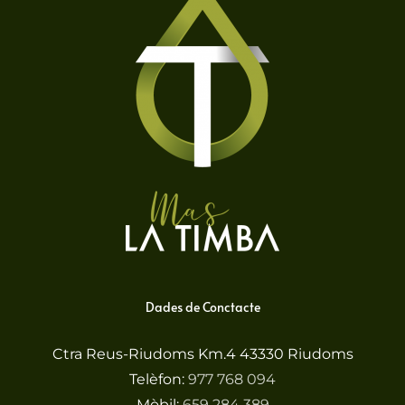
Dades de Conctacte
Ctra Reus-Riudoms Km.4 43330 Riudoms
Telèfon:
977 768 094
Mòbil:
659 284 389